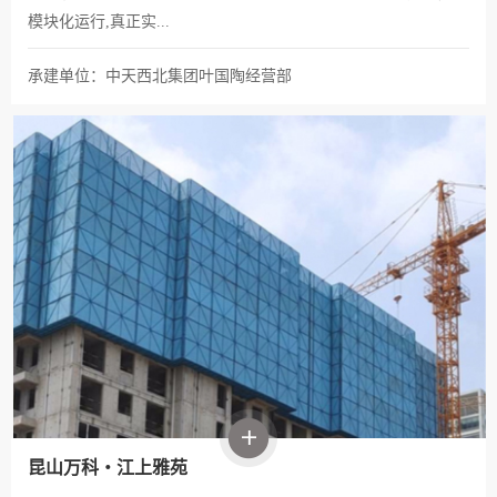
模块化运行,真正实...
承建单位：中天西北集团叶国陶经营部
昆山万科・江上雅苑