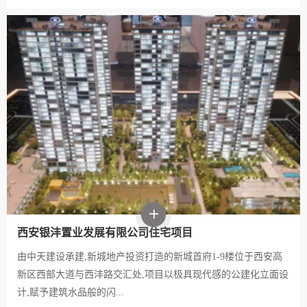
西安银沣置业发展有限公司住宅项目
由中天建设承建,新城地产投资打造的新城首府1-9楼位于西安高
新区西部大道与西沣路交汇处,项目以极具现代感的公建化立面设
计,赋予建筑水品般的闪...