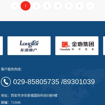
«
1
2
3
4
5
6
»
客户服务热线：
029-85805735 /89301039
地址：西安市沣东新城国际科创D座8楼
邮编：712046