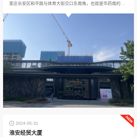
家庄长安区和平路与体育大街交口东南角，也就是华药南的地
块。项目打造改善型低密住宅，社区共规划10栋，包含2栋9-10
层洋房与8栋16-17层小高层，其中在售约小高层137/167/196平
方米和洋房205平方米，全部都是大面积的改善户型。
2024-05-31
淮安经贸大厦