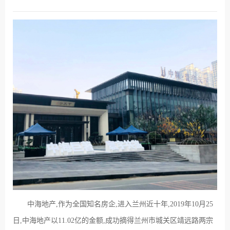
中海地产,作为全国知名房企,进入兰州近十年,2019年10月25
日,中海地产以11.02亿的金额,成功摘得兰州市城关区靖远路两宗