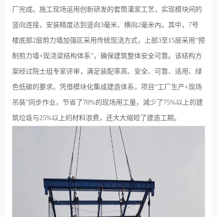
厂完成。施工现场运用创新研发的套筒灌浆工艺，实现模块间的
竖向连接，安装精度达到竖向3毫米、横向2毫米內。其中，7号
楼底部2层剪力墙加强区采用传统现浇方式，上部3至15层采用“预
制剪力墙+现浇梁结构体系”，确保建筑整体安全可靠。该结构方
案经过院士组专家评审，满足装配率高、安全、可靠、适用、绿
色低碳的要求。凭借模块化集成建造体系，项目“工厂生产+现场
吊装”同步作业，节省了70%的现场用工量，減少了75%以上的建
筑垃圾与25%以上的材料浪费，还大大缩短了建造工期。