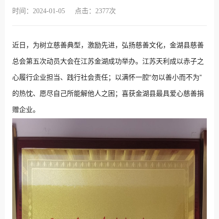
时间：2024-01-05
点击：2377次
近日，
为树立慈善典型，激励先进，弘扬慈善文化，
金湖县
慈善
总会
第五次动员大会
在
江苏金湖成功举办
。
江苏天利成
以赤子之
“
”
心履行企业担当、践行社会责任；
以
满怀一腔
勿以善小而不为
的热忱、愿尽自己所能解他人之困；
喜获金湖县最具爱心
慈善
捐
赠企业。