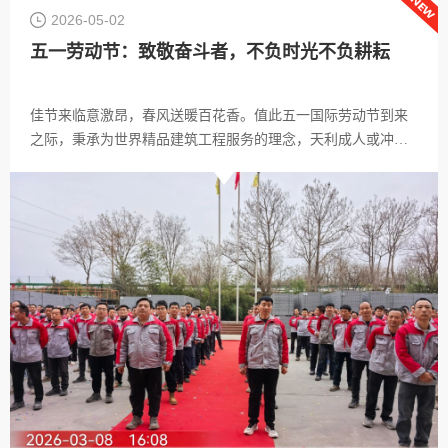
2026-05-02
五一劳动节：致敬奋斗者，不负时光不负耕耘
佳节来临意激昂，春风送暖百花香。值此五一国际劳动节到来
之际，秉承为世界精品建筑工程服务的理念，天利成人或冲锋
在市场一线或奋战在生产车间，力保工期激情奋战，火热奉献
令人动容。让我们向最美奋斗者致敬！企业发展的道路上，一
批又一批天利成家人，在各自岗位上，大力弘扬劳模精神 奋斗
精神，工匠精神，拼搏奋斗 步履不停，在此，向所有家人，致
以节日的问候和最崇高的敬意，道一声：您辛苦了！