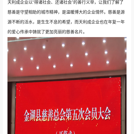
“
”
天利成企业以
得诸社会、还诸社会
的善行义举，让我们了解了
慈善是守望相助的
城市
精神，是温暖博大的
企业
情怀。慈善是源
源不断的活水，是生生不息的希望
，
而
天利成企业
也在年复一年
的爱心传承中铸就了更加亮丽的慈善名片。