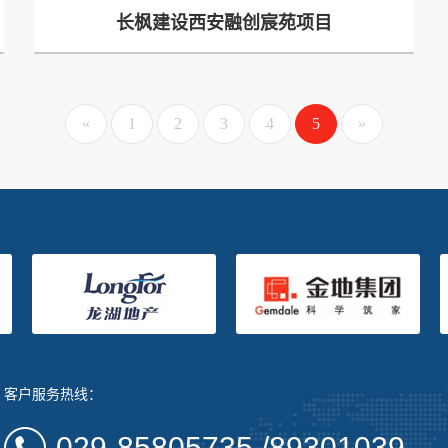
长枫建设西安融创宸苑项目
«
1
2
3
4
5
»
客户服务热线：
029-85805735 /89301039