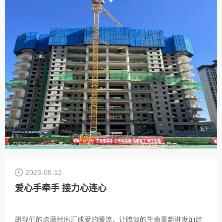
西省霍州市霍东新城，是第四代住宅建筑，项目奇偶层设计标
准层高3.15米，错层6.3米，高度24+1层。建筑外形错落有序，
内部格局实现家家有园林户户有庭院。因其户型特殊，在生产
技术上，圆柱铝模板采用一体成型型材，这是我司在技术上又
一突破。
2023-08-12
爱心手牵手 接力心连心
愿我们的点滴付出汇成爱的暖流，让暗淡的生命重新迸发灿烂