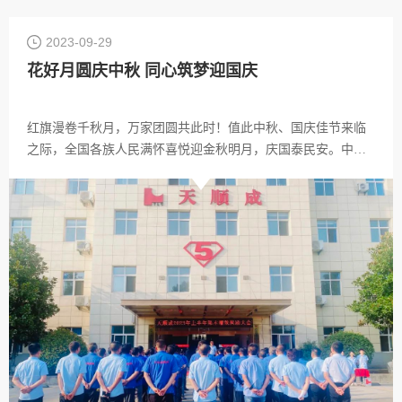
2023-09-29
花好月圆庆中秋 同心筑梦迎国庆
红旗漫卷千秋月，万家团圆共此时！值此中秋、国庆佳节来临
之际，全国各族人民满怀喜悦迎金秋明月，庆国泰民安。中华
人民共和国74华诞即将到来，在此谨代表公司向天利成全体家
人及家属致以节日的祝福和慰问！祝福您及家人双节快乐，阖
家幸福！在这个举国欢庆的伟大日子里，让我们为祖国送上深
深地祝福，祝愿伟大的祖国繁荣富强！同时也感谢国家的改革
春风，感谢政府的亲切关怀。再次代表公司感谢全体家人长期
以来地辛勤付出及对天利成企业各项工作的支持！适逢中秋佳
节，公司为每位家人发放节日礼品，天利成企业的发展，离不
开你们的默默支持和无私奉献，在这里向全体家人道一声：您
们辛苦了！感谢所有客户一直以来的信任与厚爱！向所有新老
客户道一声：双节快乐！