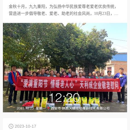
金秋十月，九九重阳，为弘扬中华民族爱尊老爱老优良传统，
营造进一步倡导敬老、爱老、助老的社会风尚，10月23日，在
这丹桂飘香、秋高气爽的美好时节里，天利成企业开展“爱在重
阳节 情暖老人心”慰问活动，为陕西省西咸新区沣西新城大王镇
宜都村老人送上节日的祝福和关心。
2023-10-17